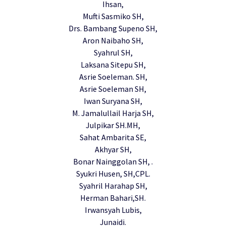
Ihsan,
Mufti Sasmiko SH,
Drs. Bambang Supeno SH,
Aron Naibaho SH,
Syahrul SH,
Laksana Sitepu SH,
Asrie Soeleman. SH,
Asrie Soeleman SH,
Iwan Suryana SH,
M. Jamalullail Harja SH,
Julpikar SH.MH,
Sahat Ambarita SE,
Akhyar SH,
Bonar Nainggolan SH, .
Syukri Husen, SH,CPL.
Syahril Harahap SH,
Herman Bahari,SH.
Irwansyah Lubis,
Junaidi.