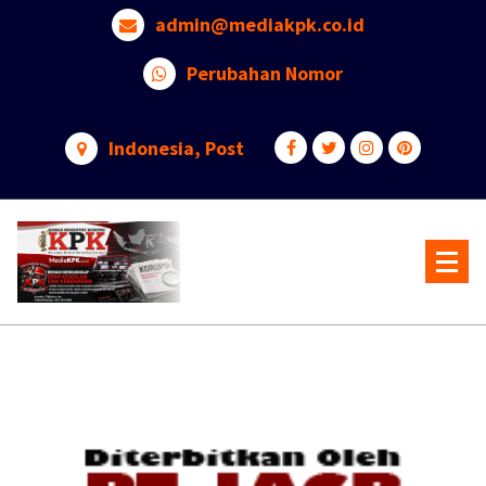
Lewati
admin@mediakpk.co.id
ke
konten
Perubahan Nomor
Indonesia, Post