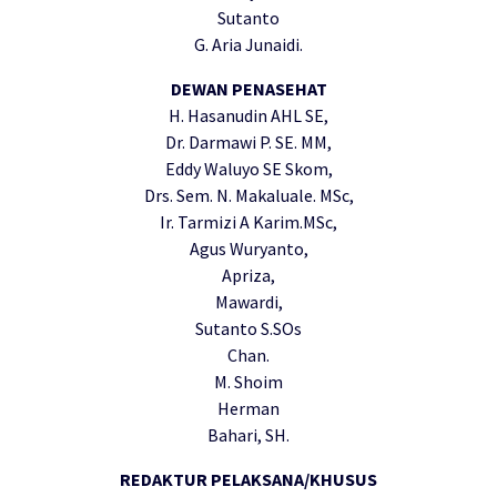
Sutanto
G. Aria Junaidi.
DEWAN PENASEHAT
H. Hasanudin AHL SE,
Dr. Darmawi P. SE. MM,
Eddy Waluyo SE Skom,
Drs. Sem. N. Makaluale. MSc,
Ir. Tarmizi A Karim.MSc,
Agus Wuryanto,
Apriza,
Mawardi,
Sutanto S.SOs
Chan.
M. Shoim
Herman
Bahari, SH.
REDAKTUR PELAKSANA/KHUSUS