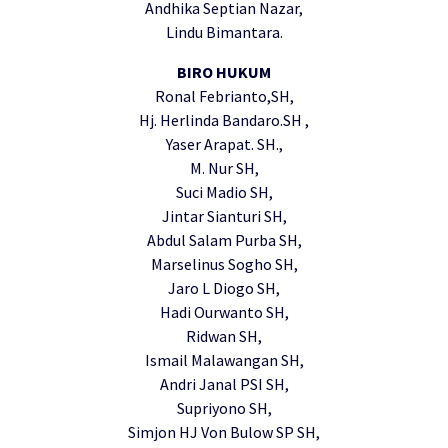
Andhika Septian Nazar,
Lindu Bimantara.
BIRO HUKUM
Ronal Febrianto,SH,
Hj. Herlinda Bandaro.SH ,
Yaser Arapat. SH.,
M. Nur SH,
Suci Madio SH,
Jintar Sianturi SH,
Abdul Salam Purba SH,
Marselinus Sogho SH,
Jaro L Diogo SH,
Hadi Ourwanto SH,
Ridwan SH,
Ismail Malawangan SH,
Andri Janal PSI SH,
Supriyono SH,
Simjon HJ Von Bulow SP SH,