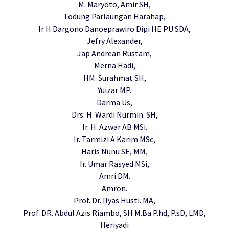
M. Maryoto, Amir SH,
Todung Parlaungan Harahap,
Ir H Dargono Danoeprawiro Dipi HE PU SDA,
Jefry Alexander,
Jap Andrean Rustam,
Merna Hadi,
HM. Surahmat SH,
Yuizar MP.
Darma Us,
Drs. H. Wardi Nurmin. SH,
Ir. H. Azwar AB MSi.
Ir. Tarmizi A Karim MSc,
Haris Nunu SE, MM,
Ir. Umar Rasyed MSi,
Amri DM.
Amron.
Prof. Dr. Ilyas Husti. MA,
Prof. DR. Abdul Azis Riambo, SH M.Ba P.hd, P.sD, LMD,
Heriyadi